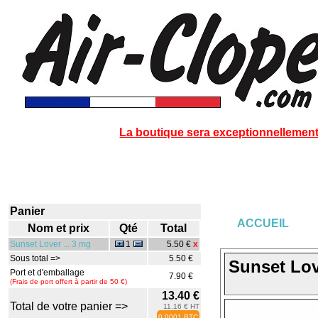
La boutique sera exceptionnellement 
Panier
ACCUEIL
Nom et prix
Qté
Total
Sunset Lover ... 3 mg
1
5.50 €
X
Sous total =>
5.50 €
Sunset Lov
Port et d'emballage
7.90 €
(Frais de port offert à partir de 50 €)
13.40 €
Total de votre panier =>
11.16 € HT
0.0001 BTC