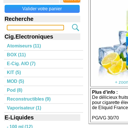
Valider votre panier
Recherche
Cig.Electroniques
Atomiseurs (11)
BOX (11)
E-Cig. AIO (7)
KIT (5)
MOD (5)
+ zoom
Pod (8)
Plus d'info :
De délicieux fruit
Reconstructibles (9)
pour cigarette él
de Eliquid France
Vaporisateur (1)
E-Liquides
PG/VG 30/70
- 100 ml (12)