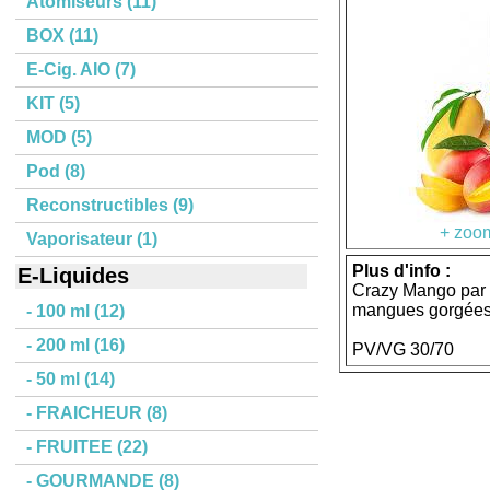
Atomiseurs (11)
BOX (11)
E-Cig. AIO (7)
KIT (5)
MOD (5)
Pod (8)
Reconstructibles (9)
+ zoom
Vaporisateur (1)
Plus d'info :
E-Liquides
Crazy Mango par 
mangues gorgées d
- 100 ml (12)
- 200 ml (16)
PV/VG 30/70
- 50 ml (14)
- FRAICHEUR (8)
- FRUITEE (22)
- GOURMANDE (8)